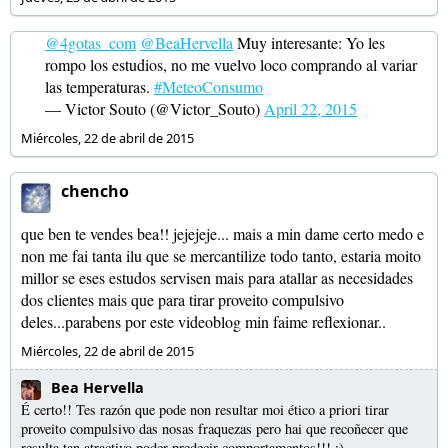
@4gotas_com
@BeaHervella
Muy interesante: Yo les
rompo los estudios, no me vuelvo loco comprando al variar
las temperaturas.
#MeteoConsumo
— Victor Souto (@Victor_Souto)
April 22, 2015
Miércoles, 22 de abril de 2015
chencho
que ben te vendes bea!! jejejeje... mais a min dame certo medo e
non me fai tanta ilu que se mercantilize todo tanto, estaria moito
millor se eses estudos servisen mais para atallar as necesidades
dos clientes mais que para tirar proveito compulsivo
deles...parabens por este videoblog min faime reflexionar..
Miércoles, 22 de abril de 2015
Bea Hervella
É certo!! Tes razón que pode non resultar moi ético a priori tirar
proveito compulsivo das nosas fraquezas pero hai que recoñecer que
resulta tan atractivo poder predecir comportamentos!!! :)