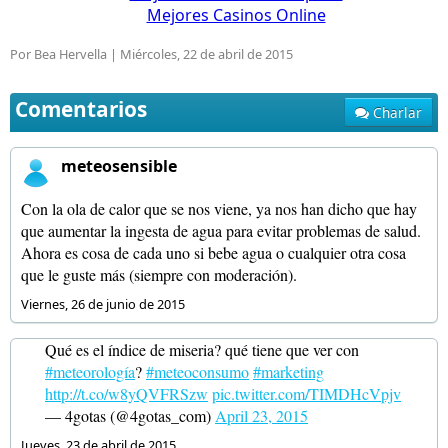
Mejores Casinos Online
Por Bea Hervella |
Miércoles, 22 de abril de 2015
Comentarios
Charlar
meteosensible
Con la ola de calor que se nos viene, ya nos han dicho que hay
que aumentar la ingesta de agua para evitar problemas de salud.
Ahora es cosa de cada uno si bebe agua o cualquier otra cosa
que le guste más (siempre con moderación).
Viernes, 26 de junio de 2015
Qué es el índice de miseria? qué tiene que ver con
#meteorología
?
#meteoconsumo
#marketing
http://t.co/w8yQVFRSzw
pic.twitter.com/TIMDHcVpjv
— 4gotas (@4gotas_com)
April 23, 2015
Jueves, 23 de abril de 2015