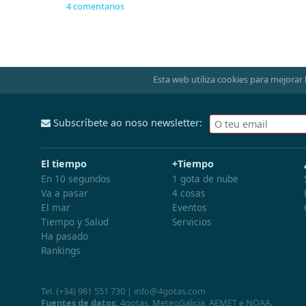
4 comentarios
Esta web utiliza cookies para mejorar 
Subscríbete ao noso newsletter:
El tiempo
+Tiempo
En 10 segundos
1 gota de nube
Va a pasar
4 cosas
El mar
Eventos
Tiempo y Salud
Servicios
Ha pasado
Rankings
Tel.
(+34) 981 551 730
|
info@4gotas.com
Fuentes de datos:
4gotas,
MeteoGalicia
,
AEMET
e
NOAA
.