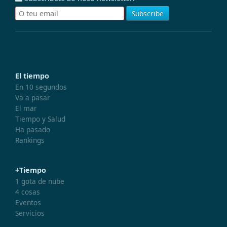
El tiempo
En 10 segundos
Va a pasar
El mar
Tiempo y Salud
Ha pasado
Rankings
+Tiempo
1 gota de nube
4 cosas
Eventos
Servicios