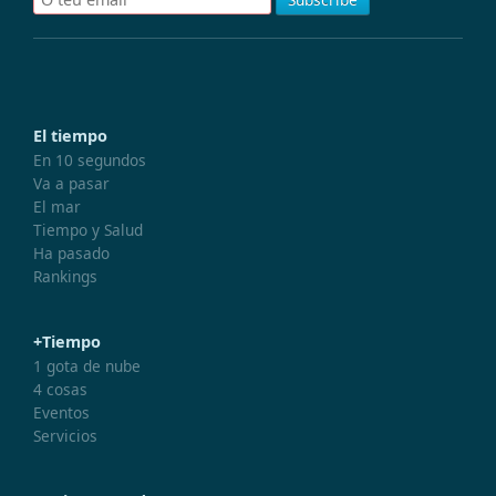
El tiempo
En 10 segundos
Va a pasar
El mar
Tiempo y Salud
Ha pasado
Rankings
+Tiempo
1 gota de nube
4 cosas
Eventos
Servicios