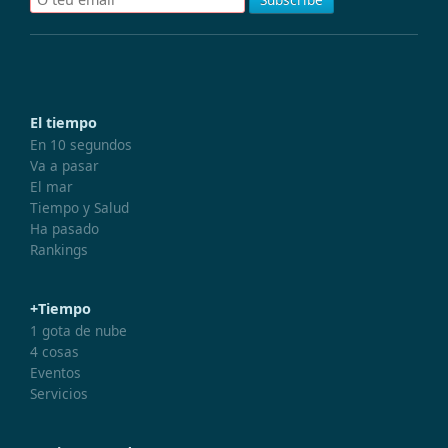
El tiempo
En 10 segundos
Va a pasar
El mar
Tiempo y Salud
Ha pasado
Rankings
+Tiempo
1 gota de nube
4 cosas
Eventos
Servicios