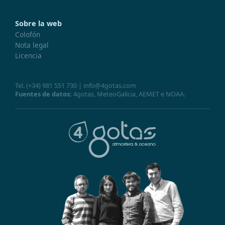
Sobre la web
Colofón
Nota legal
Licencia
Tel.
(+34) 981 551 730
|
info@4gotas.com
Fuentes de datos:
4gotas,
MeteoGalicia
,
AEMET
e
NOAA
.