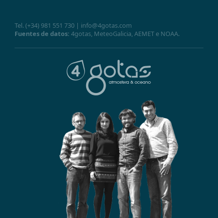
Tel.
(+34) 981 551 730
|
info@4gotas.com
Fuentes de datos:
4gotas,
MeteoGalicia
,
AEMET
e
NOAA
.