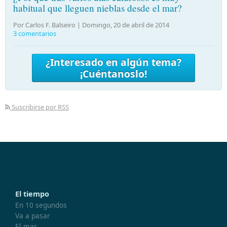
habitual que lleguen nieblas desde el mar?
Por Carlos F. Balseiro |
Domingo, 20 de abril de 2014
3 comentarios
¿Interesado en algún tema?
¡Cuéntanoslo!
Suscribirse por RSS
El tiempo
En 10 segundos
Va a pasar
El mar