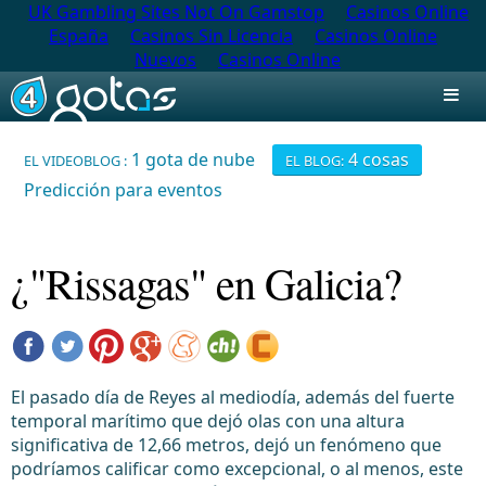
UK Gambling Sites Not On Gamstop
Casinos Online
España
Casinos Sin Licencia
Casinos Online
Nuevos
Casinos Online
1 gota de nube
4 cosas
EL VIDEOBLOG
EL BLOG
Predicción para eventos
¿"Rissagas" en Galicia?
El pasado día de Reyes al mediodía, además del fuerte
temporal marítimo que dejó olas con una altura
significativa de 12,66 metros, dejó un fenómeno que
podríamos calificar como excepcional, o al menos, este