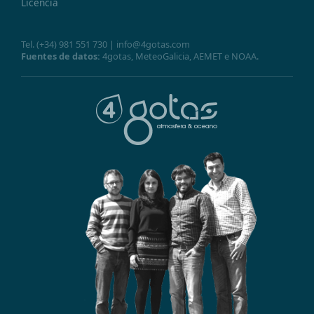
Licencia
Tel.
(+34) 981 551 730
|
info@4gotas.com
Fuentes de datos:
4gotas,
MeteoGalicia
,
AEMET
e
NOAA
.