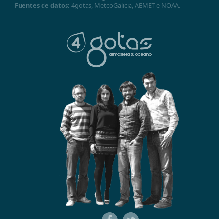
Fuentes de datos:
4gotas,
MeteoGalicia
,
AEMET
e
NOAA
.