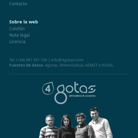
Contacto
Sobre la web
Colofón
Nota legal
Licencia
Tel.
(+34) 981 551 730
|
info@4gotas.com
Fuentes de datos:
4gotas,
MeteoGalicia
,
AEMET
e
NOAA
.