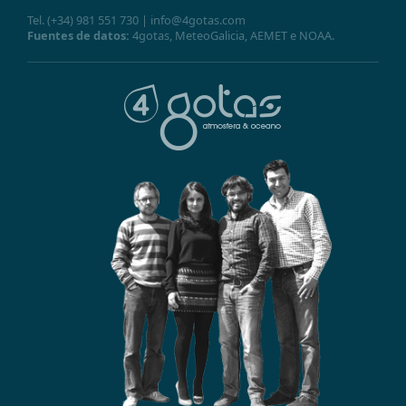
Tel.
(+34) 981 551 730
|
info@4gotas.com
Fuentes de datos:
4gotas,
MeteoGalicia
,
AEMET
e
NOAA
.