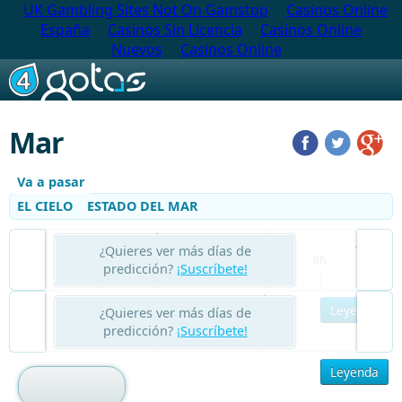
UK Gambling Sites Not On Gamstop
Casinos Online
España
Casinos Sin Licencia
Casinos Online
Nuevos
Casinos Online
Mar
Va a pasar
EL CIELO
ESTADO DEL MAR
MIÉ 25
JUE 26
¿Quieres ver más días de
6h
12h
18h
6h
12h
predicción?
¡Suscríbete!
MIÉ 25
Leyenda
¿Quieres ver más días de
6h
12h
18h
predicción?
¡Suscríbete!
Leyenda