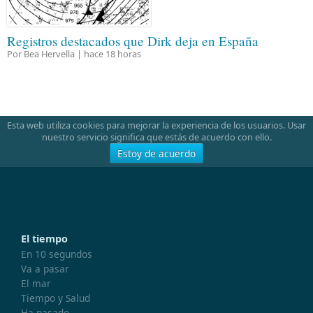
Registros destacados que Dirk deja en España
Por Bea Hervella |
hace 18 horas
Esta web utiliza cookies para mejorar la experiencia de los usuarios. Usar
nuestro servicio significa que estás de acuerdo con ello.
Estoy de acuerdo
El tiempo
En 10 segundos
Va a pasar
El mar
Tiempo y Salud
Ha pasado